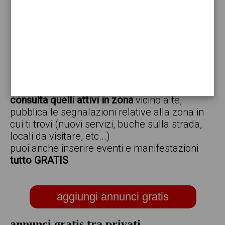
vendo
offro
cerco
regalo
scambio
scarica gratis l'app ed inserisci i tuoi annunci,
consulta quelli attivi in zona
vicino a te,
pubblica le segnalazioni relative alla zona in
cui ti trovi (nuovi servizi, buche sulla strada,
locali da visitare, etc...)
puoi anche inserire eventi e manifestazioni
tutto GRATIS
aggiungi annunci gratis
annunci gratis tra privati