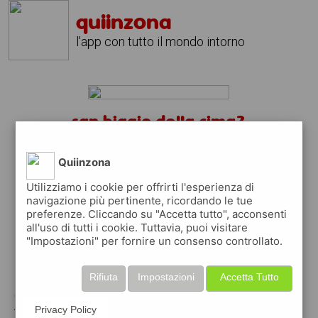
quiinzona
l'app con tutto il mondo intorno
san biagio della cima?
scarica gratis l'app
quiinzona
↴
Quiinzona
Utilizziamo i cookie per offrirti l'esperienza di
navigazione più pertinente, ricordando le tue
preferenze. Cliccando su "Accetta tutto", acconsenti
scarica gratis app
all'uso di tutti i cookie. Tuttavia, puoi visitare
"Impostazioni" per fornire un consenso controllato.
pubblica gratis i tuoi annunci
Rifiuta
Impostazioni
Accetta Tutto
con quiinzona puoi inserire gratuitamente i
tuoi annunci per :
Privacy Policy