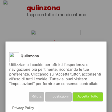
quiinzona
l'app con tutto il mondo intorno
marina di lizzano?
scarica gratis l'app
quiinzona
Quiinzona
↴
Utilizziamo i cookie per offrirti l'esperienza di
navigazione più pertinente, ricordando le tue
preferenze. Cliccando su "Accetta tutto", acconsenti
scarica gratis app
all'uso di tutti i cookie. Tuttavia, puoi visitare
"Impostazioni" per fornire un consenso controllato.
pubblica gratis i tuoi annunci
Rifiuta
Impostazioni
Accetta Tutto
con quiinzona puoi inserire gratuitamente i
Privacy Policy
tuoi annunci per :