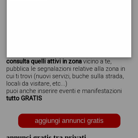
vendo
offro
cerco
regalo
scambio
scarica gratis l'app ed inserisci i tuoi annunci,
consulta quelli attivi in zona
vicino a te,
pubblica le segnalazioni relative alla zona in
cui ti trovi (nuovi servizi, buche sulla strada,
locali da visitare, etc...)
puoi anche inserire eventi e manifestazioni
tutto GRATIS
aggiungi annunci gratis
annunci gratis tra privati