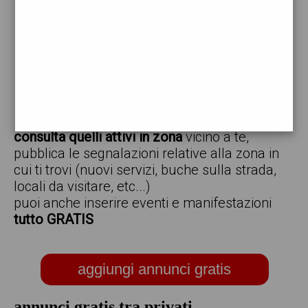
vendo
offro
cerco
regalo
scambio
scarica gratis l'app ed inserisci i tuoi annunci,
consulta quelli attivi in zona
vicino a te,
pubblica le segnalazioni relative alla zona in
cui ti trovi (nuovi servizi, buche sulla strada,
locali da visitare, etc...)
puoi anche inserire eventi e manifestazioni
tutto GRATIS
aggiungi annunci gratis
annunci gratis tra privati