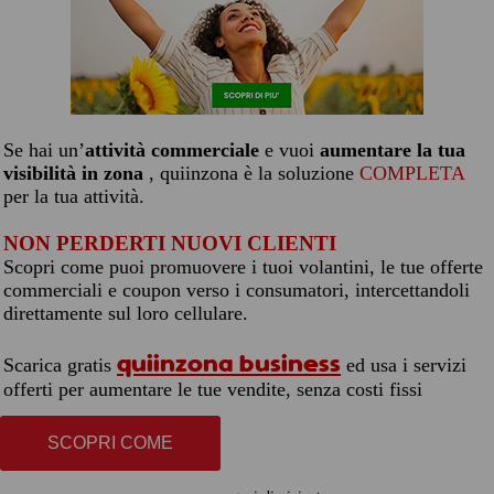
Se hai un’
attività commerciale
e vuoi
aumentare la tua
visibilità in zona
, quiinzona è la soluzione
COMPLETA
per la tua attività.
NON PERDERTI NUOVI CLIENTI
Scopri come puoi promuovere i tuoi volantini, le tue offerte
commerciali e coupon verso i consumatori, intercettandoli
direttamente sul loro cellulare.
quiinzona business
Scarica gratis
ed usa i servizi
offerti per aumentare le tue vendite, senza costi fissi
SCOPRI COME