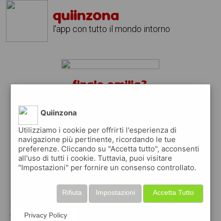
quiinzona
l'app con tutto il mondo intorno
finale emilia?
scarica gratis l'app
quiinzona
↴
Quiinzona
Utilizziamo i cookie per offrirti l'esperienza di
navigazione più pertinente, ricordando le tue
preferenze. Cliccando su "Accetta tutto", acconsenti
scarica gratis app
all'uso di tutti i cookie. Tuttavia, puoi visitare
"Impostazioni" per fornire un consenso controllato.
pubblica gratis i tuoi annunci
Rifiuta
Impostazioni
Accetta Tutto
con quiinzona puoi inserire gratuitamente i
tuoi annunci per :
Privacy Policy