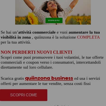
Se hai un’
attività commerciale
e vuoi
aumentare la tua
visibilità in zona
, quiinzona è la soluzione
COMPLETA
per la tua attività.
NON PERDERTI NUOVI CLIENTI
Scopri come puoi promuovere i tuoi volantini, le tue offerte
commerciali e coupon verso i consumatori, intercettandoli
direttamente sul loro cellulare.
quiinzona business
Scarica gratis
ed usa i servizi
offerti per aumentare le tue vendite, senza costi fissi
SCOPRI COME