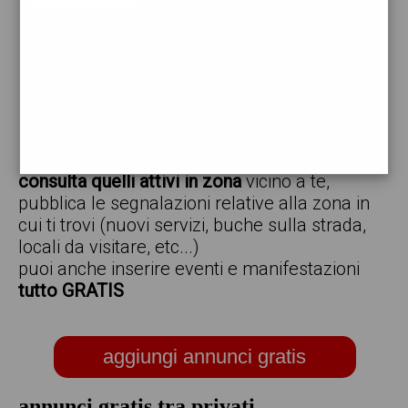
vendo
offro
cerco
regalo
scambio
scarica gratis l'app ed inserisci i tuoi annunci,
consulta quelli attivi in zona
vicino a te,
pubblica le segnalazioni relative alla zona in
cui ti trovi (nuovi servizi, buche sulla strada,
locali da visitare, etc...)
puoi anche inserire eventi e manifestazioni
tutto GRATIS
aggiungi annunci gratis
annunci gratis tra privati