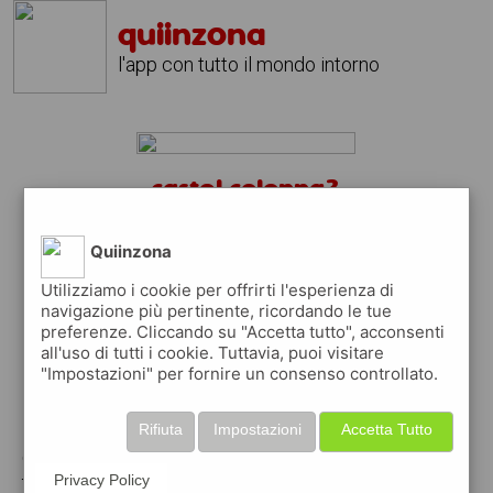
quiinzona
l'app con tutto il mondo intorno
castel colonna?
scarica gratis l'app
quiinzona
↴
Quiinzona
Utilizziamo i cookie per offrirti l'esperienza di
navigazione più pertinente, ricordando le tue
preferenze. Cliccando su "Accetta tutto", acconsenti
scarica gratis app
all'uso di tutti i cookie. Tuttavia, puoi visitare
"Impostazioni" per fornire un consenso controllato.
pubblica gratis i tuoi annunci
Rifiuta
Impostazioni
Accetta Tutto
con quiinzona puoi inserire gratuitamente i
tuoi annunci per :
Privacy Policy