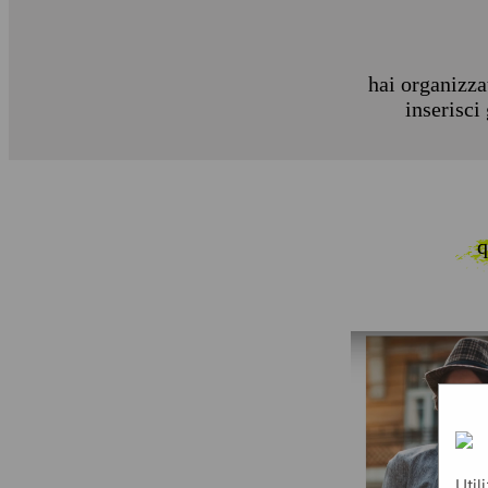
hai organizza
inserisci
q
Util