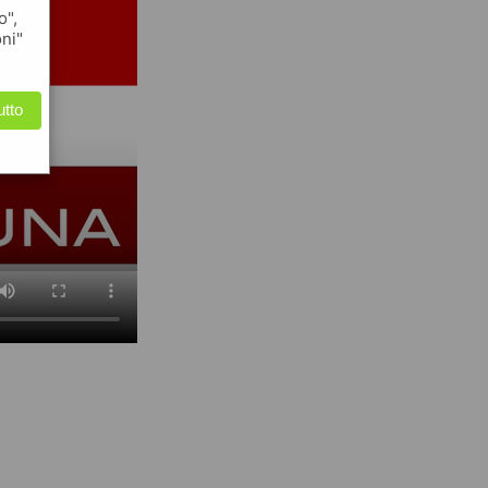
o",
oni"
utto