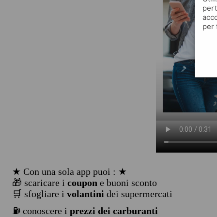
pert
acco
per 
★ Con una sola app puoi : ★
🎁 scaricare i
coupon
e buoni sconto
🛒 sfogliare i
volantini
dei supermercati
⛽ conoscere i
prezzi dei carburanti