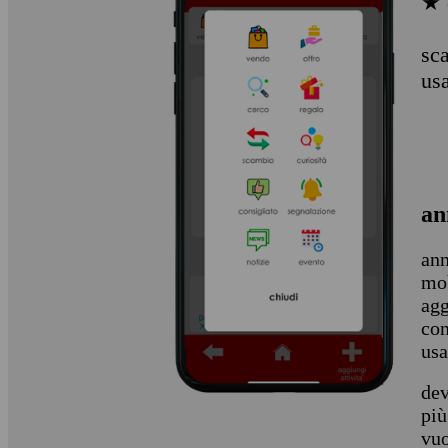
★ 
sca
us
an
ann
mob
agg
con
usa
dev
più
vuo