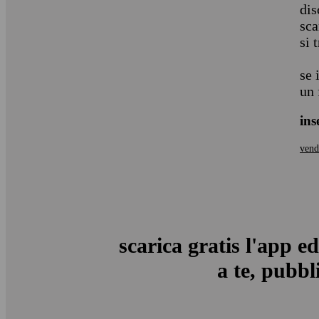
dis
sca
si 
se 
un 
ins
vend
scarica gratis l'app ed
a te, pubbli