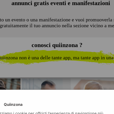
annunci gratis eventi e manifestazioni
to un evento o una manifestazione e vuoi promuoverla n
 gratuitamente il tuo annuncio nella sezione vicino a m
conosci quiinzona ?
uiinzona non è una delle tante app, ma tante app in una
Quiinzona
izziamo i cookie per offrirti l'esperienza di navigazione più