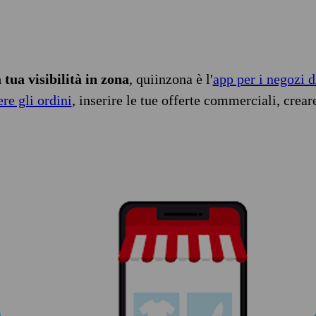
tua visibilità in zona
, quiinzona è l'
app per i negozi d
ere gli ordini
, inserire le tue offerte commerciali, crear