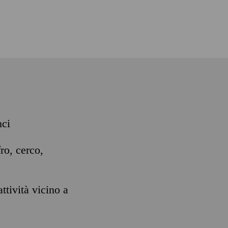
nci
ro, cerco,
ttività vicino a