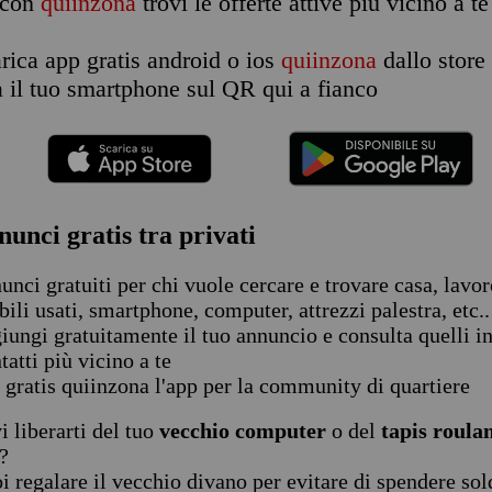
con
quiinzona
trovi le offerte attive più vicino a te
rica app gratis android o ios
quiinzona
dallo store 
a il tuo smartphone sul QR qui a fianco
nunci gratis tra privati
unci gratuiti per chi vuole cercare e trovare casa, lavoro
ili usati, smartphone, computer, attrezzi palestra, etc..
iungi gratuitamente il tuo annuncio e consulta quelli in
tatti più vicino a te
 gratis quiinzona l'app per la community di quartiere
i liberarti del tuo
vecchio computer
o del
tapis roula
?
i regalare il vecchio divano per evitare di spendere sold