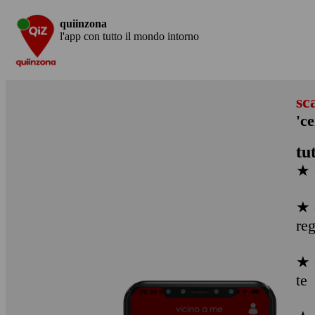
quiinzona
l'app con tutto il mondo intorno
sc
'c
tu
★ 
★ 
re
★ 
te