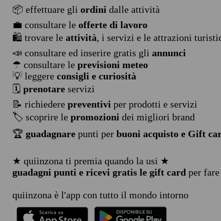
📦 effettuare gli
ordini
dalle attività
💼 consultare le
offerte di lavoro
🛍️ trovare le
attività
, i servizi e le attrazioni turist
📣 consultare ed inserire gratis gli
annunci
☂ consultare le
previsioni meteo
💡 leggere
consigli e curiosità
🗓️
prenotare
servizi
📝 richiedere
preventivi
per prodotti e servizi
🏷️ scoprire le
promozioni
dei migliori brand
🏆
guadagnare
punti per
buoni acquisto e Gift ca
★ quiinzona ti premia quando la usi ★
guadagni punti e ricevi gratis le gift card
per fare
quiinzona è l'app con tutto il mondo intorno