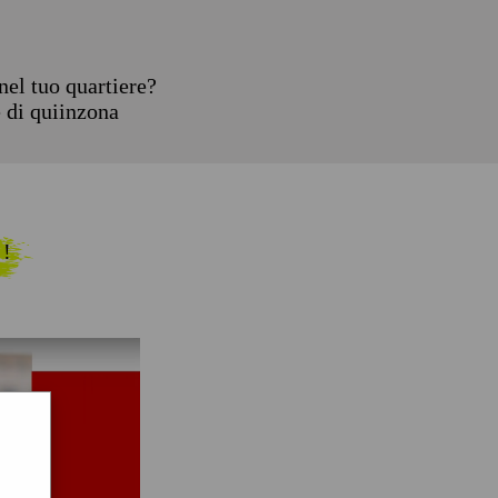
el tuo quartiere?
e di quiinzona
 !