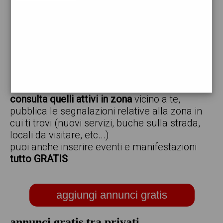
vendo
offro
cerco
regalo
scambio
scarica gratis l'app ed inserisci i tuoi annunci,
consulta quelli attivi in zona
vicino a te,
pubblica le segnalazioni relative alla zona in
cui ti trovi (nuovi servizi, buche sulla strada,
locali da visitare, etc...)
puoi anche inserire eventi e manifestazioni
tutto GRATIS
aggiungi annunci gratis
annunci gratis tra privati