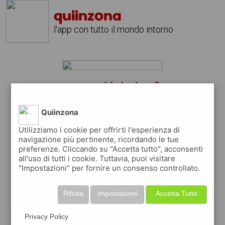
quiinzona
l'app con tutto il mondo intorno
annunci lajatico ?
scarica gratis l'app
quiinzona
Quiinzona
↴
Utilizziamo i cookie per offrirti l'esperienza di
navigazione più pertinente, ricordando le tue
preferenze. Cliccando su "Accetta tutto", acconsenti
scarica gratis app
all'uso di tutti i cookie. Tuttavia, puoi visitare
"Impostazioni" per fornire un consenso controllato.
pubblica gratis i tuoi annunci
Rifiuta
Impostazioni
Accetta Tutto
con quiinzona puoi inserire gratuitamente i
Privacy Policy
tuoi annunci per :