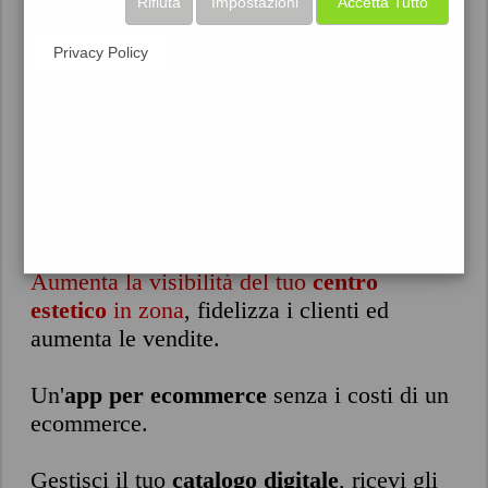
Rifiuta
Impostazioni
Accetta Tutto
Privacy Policy
Aumenta la visibilità del tuo
centro
estetico
in zona
, fidelizza i clienti ed
aumenta le vendite.
Un'
app per ecommerce
senza i costi di un
ecommerce.
Gestisci il tuo
catalogo digitale
, ricevi gli