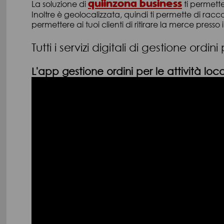
quiinzona business
La soluzione di
ti permette
Inoltre è geolocalizzata, quindi ti permette di raccog
permettere ai tuoi clienti di ritirare la merce presso 
Tutti i servizi digitali di gestione ord
L'app gestione ordini per le attività loca