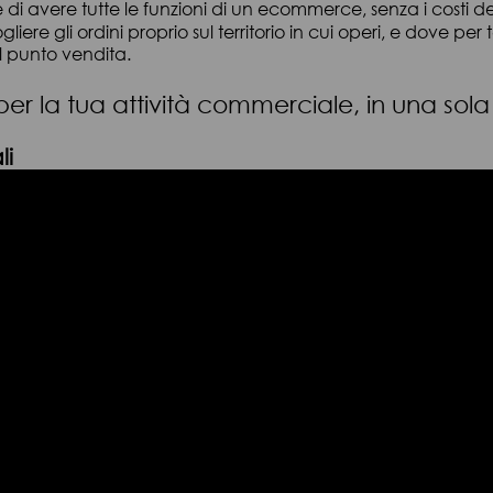
 di avere tutte le funzioni di un ecommerce, senza i costi de
liere gli ordini proprio sul territorio in cui operi, e dove p
il punto vendita.
ini per la tua attività commerciale, in una sol
li