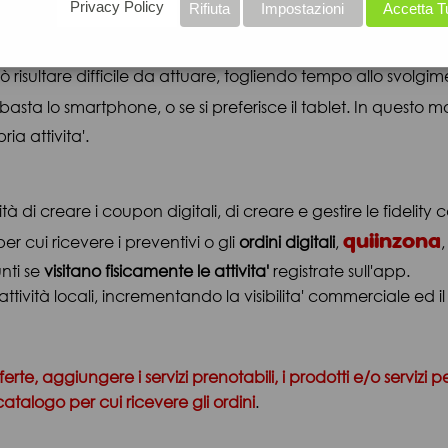
ali ?
Privacy Policy
Rifiuta
Impostazioni
Accetta T
può risultare difficile da attuare, togliendo tempo allo svolgim
 basta lo smartphone, o se si preferisce il tablet. In quest
ria attivita'.
ità di creare i coupon digitali, di creare e gestire le fidelity
quiinzona
per cui ricevere i preventivi o gli
ordini digitali
,
nti se
visitano fisicamente le attivita'
registrate sull'app.
 attività locali, incrementando la visibilita' commerciale ed 
ferte, aggiungere i servizi prenotabili, i prodotti e/o servizi p
catalogo per cui ricevere gli ordini
.