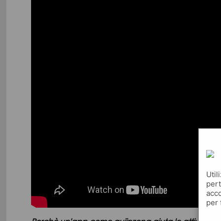
Util
pert
acco
per 