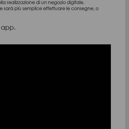
lla realizzazione di un negozio digitale.
er te sarà più semplice effettuare le consegne, o
a app.