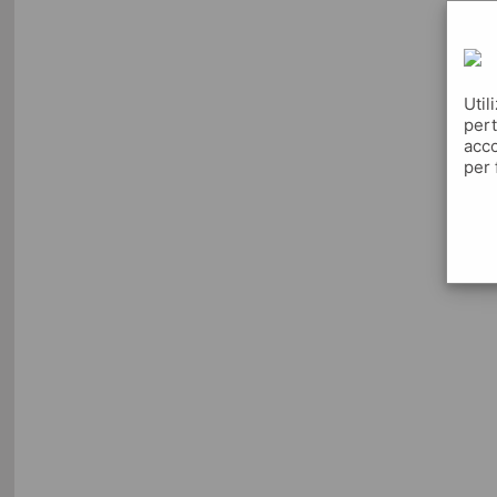
Util
pert
acco
per 